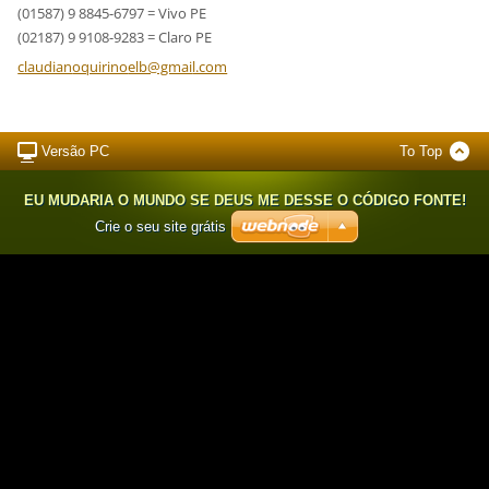
(01587) 9 8845-6797 = Vivo PE
(02187) 9 9108-9283 = Claro PE
claudian
oquirino
elb@gmai
l.com
Versão PC
To Top
EU MUDARIA O MUNDO SE DEUS ME DESSE O CÓDIGO FONTE!
Crie o seu site grátis